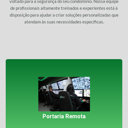
voltado para a segurança do seu condomínio. Nossa equipe
de profissionais altamente treinados e experientes está à
disposição para ajudar a criar soluções personalizadas que
atendam às suas necessidades específicas.
Oferecemos soluções inovadoras de portaria remota
para garantir a segurança e o controle de acesso do
seu condomínio.
Portaria Remota
Saiba Mais