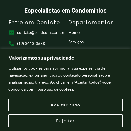
Especialistas em Condomínios
Entre em Contato
Departamentos
contato@sendcom.com.br
Home
Serviços
(12) 3413-0688
Empresa
Praça Dr. Barbosa de
Valorizamos sua privacidade
Contato
Oliveira, 353 - Centro,
Utilizamos cookies para aprimorar sua experiência de
Taubaté - SP, 12020-190
Trabalhe conosco
navegação, exibir anúncios ou conteúdo personalizado e
NOS SIGA
analisar nosso tráfego. Ao clicar em “Aceitar todos”, você
concorda com nosso uso de cookies.
F
I
Y
a
n
o
c
s
u
Aceitar tudo
e
t
t
b
a
u
o
g
b
Rejeitar
o
r
e
Copyright © 2026 Sendcom | Powered by Sendcom
k
a