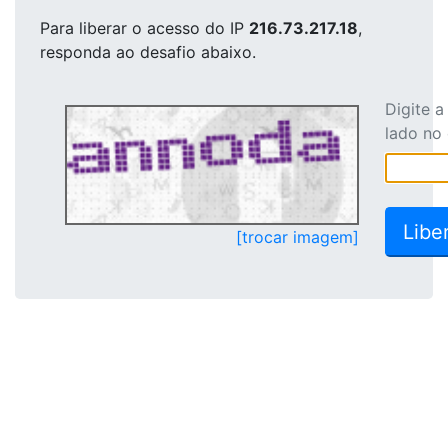
Para liberar o acesso
do IP
216.73.217.18
,
responda ao desafio abaixo.
Digite 
lado no
[trocar imagem]